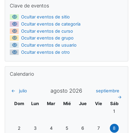
Bloques suplementarios
Salta Clave de eventos
Clave de eventos
Ocultar eventos de sitio
Ocultar eventos de categoría
Ocultar eventos de curso
Ocultar eventos de grupo
Ocultar eventos de usuario
Ocultar eventos de otro
Salta Calendario
Calendario
agosto 2026
←
julio
septiembre
→
Domingo
Lunes
Martes
Miércoles
Jueves
Viernes
Sábado
Dom
Lun
Mar
Mié
Jue
Vie
Sáb
Sin eventos
1
Sin eventos, domingo, 2 agosto
Sin eventos, lunes, 3 agosto
Sin eventos, martes, 4 agosto
Sin eventos, miércoles, 5 agosto
Sin eventos, jueves, 6 ago
Sin eventos, vierne
Sin evento
2
3
4
5
6
7
8