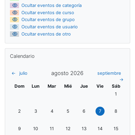
Ocultar eventos de categoría
Ocultar eventos de curso
Ocultar eventos de grupo
Ocultar eventos de usuario
Ocultar eventos de otro
Salta Calendario
Calendario
agosto 2026
←
julio
septiembre
→
Domingo
Lunes
Martes
Miércoles
Jueves
Viernes
Sábado
Dom
Lun
Mar
Mié
Jue
Vie
Sáb
Sin eventos
1
Sin eventos, domingo, 2 agosto
Sin eventos, lunes, 3 agosto
Sin eventos, martes, 4 agosto
Sin eventos, miércoles, 5 agosto
Sin eventos, jueves, 6 ago
Sin eventos, vierne
Sin evento
2
3
4
5
6
7
8
Sin eventos, domingo, 9 agosto
Sin eventos, lunes, 10 agosto
Sin eventos, martes, 11 agosto
Sin eventos, miércoles, 12 agosto
Sin eventos, jueves, 13 ag
Sin eventos, viern
Sin evento
9
10
11
12
13
14
15