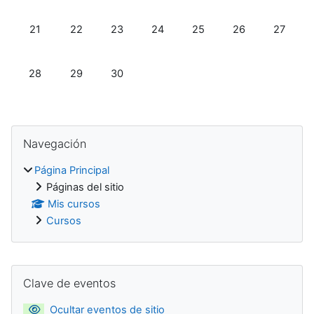
Sin eventos, domingo, 21 junio
Sin eventos, lunes, 22 junio
Sin eventos, martes, 23 junio
Sin eventos, miércoles, 24 junio
Sin eventos, jueves, 25 ju
Sin eventos, viern
Sin event
21
22
23
24
25
26
27
Sin eventos, domingo, 28 junio
Sin eventos, lunes, 29 junio
Sin eventos, martes, 30 junio
28
29
30
Bloques
Salta Navegación
Navegación
Página Principal
Páginas del sitio
Mis cursos
Cursos
Bloques suplementarios
Salta Clave de eventos
Clave de eventos
Ocultar eventos de sitio