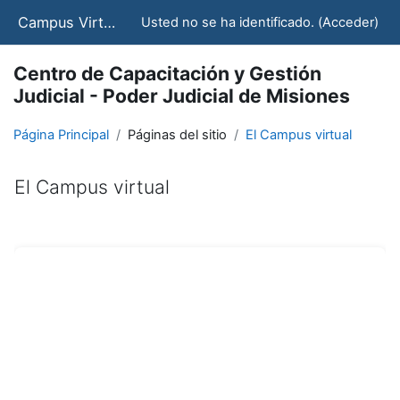
Salta al contenido principal
Campus Virtual - CCJ - STJ
Usted no se ha identificado. (
Acceder
)
Centro de Capacitación y Gestión
Judicial - Poder Judicial de Misiones
Página Principal
Páginas del sitio
El Campus virtual
El Campus virtual
Requisitos de finalización