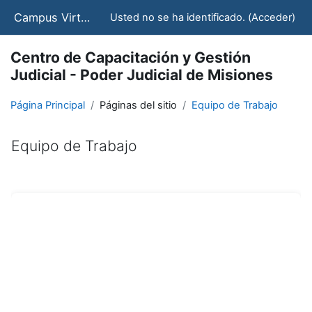
Salta al contenido principal
Campus Virtual - CCJ - STJ
Usted no se ha identificado. (
Acceder
)
Centro de Capacitación y Gestión
Judicial - Poder Judicial de Misiones
Página Principal
Páginas del sitio
Equipo de Trabajo
Equipo de Trabajo
Requisitos de finalización