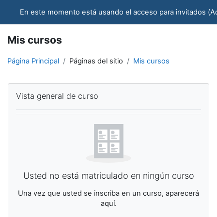
Salta al contenido principal
Campus Virtual - CCJ - STJ
En este momento está usando el acceso para invitados (
A
Mis cursos
Página Principal
Páginas del sitio
Mis cursos
Bloques de contenido principales
Salta Vista general de curso
Vista general de curso
Usted no está matriculado en ningún curso
Una vez que usted se inscriba en un curso, aparecerá
aquí.