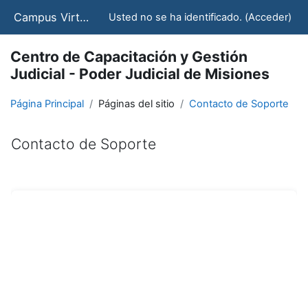
Salta al contenido principal
Campus Virtual - CCJ - STJ
Usted no se ha identificado. (
Acceder
)
Centro de Capacitación y Gestión
Judicial - Poder Judicial de Misiones
Página Principal
Páginas del sitio
Contacto de Soporte
Contacto de Soporte
Requisitos de finalización