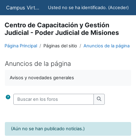
Salta al contenido principal
Campus Virtual - CCJ - STJ
Usted no se ha identificado. (
Acceder
)
Centro de Capacitación y Gestión
Judicial - Poder Judicial de Misiones
Página Principal
Páginas del sitio
Anuncios de la página
Anuncios de la página
Requisitos de finalización
Avisos y novedades generales
Buscar en los foros
Buscar en los for
(Aún no se han publicado noticias.)