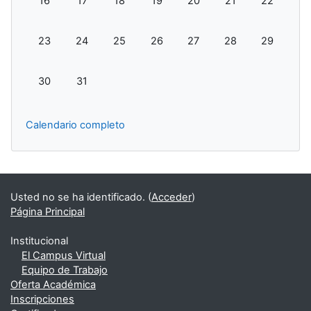
16
17
18
19
20
21
22
Sin eventos, domingo, 23 agosto
Sin eventos, lunes, 24 agosto
Sin eventos, martes, 25 agosto
Sin eventos, miércoles, 26 agosto
Sin eventos, jueves, 27 ag
Sin eventos, viern
Sin evento
23
24
25
26
27
28
29
Sin eventos, domingo, 30 agosto
Sin eventos, lunes, 31 agosto
30
31
Calendario completo
Usted no se ha identificado. (
Acceder
)
Página Principal
Institucional
El Campus Virtual
Equipo de Trabajo
Oferta Académica
Inscripciones