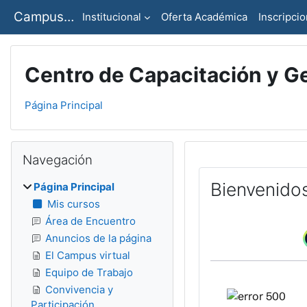
Salta al contenido principal
Campus Virtual - CCJ - STJ
Institucional
Oferta Académica
Inscripci
Centro de Capacitación y Ge
Página Principal
Bloques
Salta Navegación
Navegación
Bienvenido
Página Principal
Mis cursos
Área de Encuentro
Anuncios de la página
El Campus virtual
Equipo de Trabajo
Convivencia y
Participación